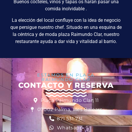
Buenos cócteles, vinos y tapas os harán pasar una
comida inolvidable .
La elección del local confluye con la idea de negocio
que persigue nuestro chef. Situado en una esquina de
la céntrica y de moda plaza Raimundo Clar, nuestro
restaurante ayuda a dar vida y vitalidad al barrio.
ESTAMOS EN PLAÇA
RAIMUNDO CLAR
CONTACTO Y RESERVA
Plaça Raimundo Clar, 11
07002 Palma, Illes Balears
871 531 731
Whatsapp